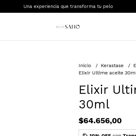
Una experiencia que transforma tu pelo
Inicio
Kerastase
E
Elixir Ultime aceite 30m
Elixir Ult
30ml
$64.656,00
10% OFF
con
Tran