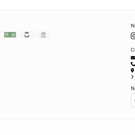
N
C
N