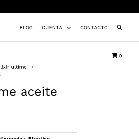
BLOG
CUENTA
CONTACTO
0
lixir ultime
l
ime aceite
sferencia
o
Efectivo