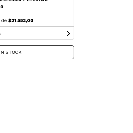
40
s de
$21.552,00
s
IN STOCK