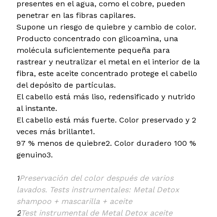
presentes en el agua, como el cobre, pueden
penetrar en las fibras capilares.
Supone un riesgo de quiebre y cambio de color.
Producto concentrado con glicoamina, una
molécula suficientemente pequeña para
rastrear y neutralizar el metal en el interior de la
fibra, este aceite concentrado protege el cabello
del depósito de partículas.
El cabello está más liso, redensificado y nutrido
al instante.
El cabello está más fuerte. Color preservado y 2
veces más brillante
1
.
97 % menos de quiebre
2
. Color duradero 100 %
genuino
3
.
1
Preservación del color después de varios
lavados. Tests instrumentales: Metal Detox
shampoo + mascarilla + aceite
2
Test instrumental de Metal Detox aceite