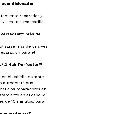
n acondicionador
ratamiento reparador y
, NO es una mascarilla
ir Perfector™ más de
tilizarse más de una vez
reparación para el
Nº.3 Hair Perfector™
™ en el cabello durante
o aumentará sus
neficios reparadores en
atamiento en el cabello.
s de 10 minutos, para
.
iene proteínas?