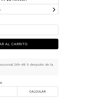
s
AR AL CARRITO
sucursal 24h-48 h despuès de la
ío
CALCULAR