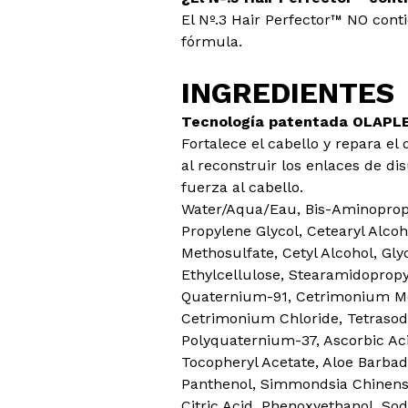
El Nº.3 Hair Perfector™ NO cont
fórmula.
INGREDIENTES
Tecnología patentada OLAPL
Fortalece el cabello y repara el
al reconstruir los enlaces de di
fuerza al cabello.
Water/Aqua/Eau, Bis-Aminopropy
Propylene Glycol, Cetearyl Alc
Methosulfate, Cetyl Alcohol, Gly
Ethylcellulose, Stearamidoprop
Quaternium-91, Cetrimonium Me
Cetrimonium Chloride, Tetraso
Polyquaternium-37, Ascorbic Aci
Tocopheryl Acetate, Aloe Barbad
Panthenol, Simmondsia Chinensis
Citric Acid, Phenoxyethanol, So