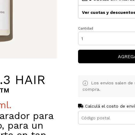
Ver cuotas y descuento
Cantidad
AGREG
.3 HAIR
Los envios salen de 
R™
compra.
ml.
Calculá el costo de env
arador para
o, para un