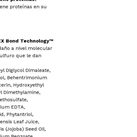
iene proteínas en su
EX Bond Technology™
 daño a nivel molecular
sulfuro que le dan
l Diglycol Dimaleate,
ohol, Behentrimonium
cerin, Hydroxyethyl
yl Dimethylamine,
thosulfate,
dium EDTA,
d, Phytantriol,
ensis Leaf Juice,
 (Jojoba) Seed Oil,
dium Benzoate,