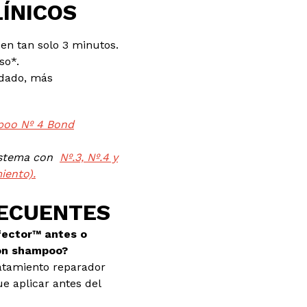
ÍNICOS
 en tan solo 3 minutos.
so*.
dado, más
oo Nº 4 Bond
istema con
Nº.3, Nº.4 y
iento).
ECUENTES
rfector™ antes o
con shampoo?
ratamiento reparador
e aplicar antes del