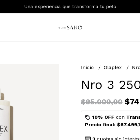
Una experiencia que transforma tu pelo
Inicio
Olaplex
Nr
Nro 3 25
$74
$95.000,00
10% OFF
con
Tran
Precio final:
$67.499,
3
cuotas sin interé