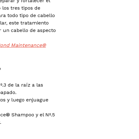
parar y fortalecer el
los tres tipos de
ra todo tipo de cabello
lar, este tratamiento
r un cabello de aspecto
Bond Maintenance®
?
.3 de la raíz a las
papado.
tos y luego enjuague
nce® Shampoo y el Nº.5
.