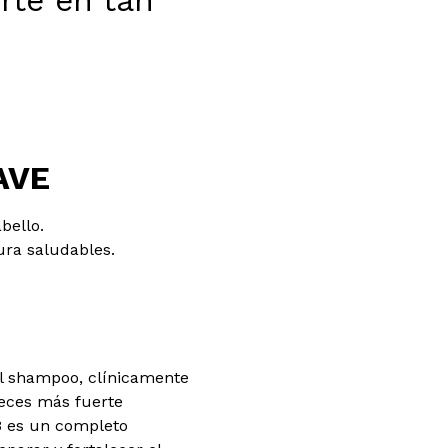
rte en tan
AVE
abello.
ura saludables.
al shampoo, clínicamente
veces más fuerte
3 es un completo