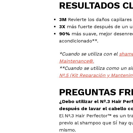
RESULTADOS CL
3M
Revierte los daños capilares
3X
más fuerte después de un u
90%
más suave, mejor desenre
acondicionado**.
*Cuando se utiliza con el
shamp
Maintenance®.
**Cuando se utiliza como un s
Nº.5 (Kit Reparación y Mantenim
PREGUNTAS FR
¿Debo utilizar el Nº.3 Hair Pe
después de lavar el cabello 
El Nº.3 Hair Perfector™ es un t
previo al shampoo que SÍ hay qu
mismo.