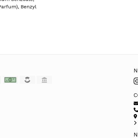
Parfum), Benzyl
N
C
N