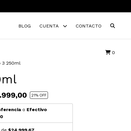
BLOG
CUENTA
CONTACTO
0
o 3 250ml
0ml
.999,00
21
% OFF
sferencia
o
Efectivo
10
s de
$24.999,67