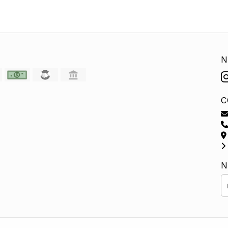
N
C
N