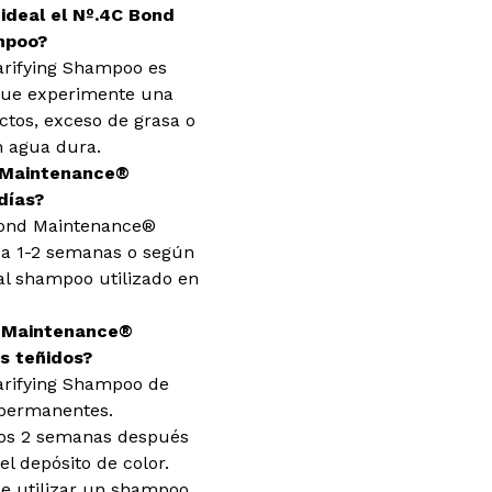
 ideal el Nº.4C Bond
mpoo?
arifying Shampoo es
 que experimente una
tos, exceso de grasa o
n agua dura.
d Maintenance®
días?
ond Maintenance®
da 1-2 semanas o según
al shampoo utilizado en
d Maintenance®
s teñidos?
arifying Shampoo de
 permanentes.
os 2 semanas después
el depósito de color.
 de utilizar un shampoo