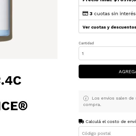
3
cuotas sin interé
Ver cuotas y descuento
Cantidad
AGREG
.4C
Los envios salen de 
NCE®
compra.
G
Calculá el costo de env