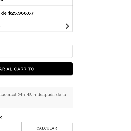
s de
$25.966,67
s
AR AL CARRITO
sucursal 24h-48 h despuès de la
ío
CALCULAR