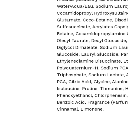
Water/Aqua/Eau, Sodium Lauroyl
Cocamidopropyl Hydroxysultain
Glutamate, Coco-Betaine, Diso
Sulfosuccinate, Acrylates Copo
Betaine, Cocamidopropylamine 
Oleoyl Taurate, Decyl Glucoside
Diglycol Dimaleate, Sodium Laur
Glucoside, Lauryl Glucoside, Pa
Ethylenediamine Disuccinate, Et
Polyquaternium-11, Sodium PC
Triphosphate, Sodium Lactate, Ar
PCA, Citric Acid, Glycine, Alanine
Isoleucine, Proline, Threonine, H
Phenoxyethanol, Chlorphenesin
Benzoic Acid, Fragrance (Parfum)
Cinnamal, Limonene.