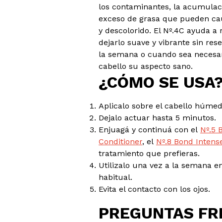
los contaminantes, la acumulac
exceso de grasa que pueden ca
y descolorido. El Nº.4C ayuda a r
dejarlo suave y vibrante sin res
la semana o cuando sea necesar
cabello su aspecto sano.
¿CÓMO SE USA
Aplicalo sobre el cabello húme
Dejalo actuar hasta 5 minutos.
Enjuagá y continuá con el
Nº.5 
Conditioner
, el
Nº.8 Bond Intens
tratamiento que prefieras.
Utilizalo una vez a la semana 
habitual.
Evita el contacto con los ojos.
PREGUNTAS FR