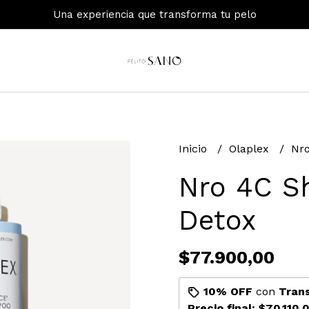
Una experiencia que transforma tu pelo
Inicio
Olaplex
Nr
Nro 4C 
Detox
$77.900,00
10% OFF
con
Tran
Precio final:
$70.110,