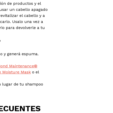
ión de productos y el
usar un cabello apagado
evitalizar el cabello y a
ecarlo. Usalo una vez a
io para devolverle a tu
?
do y generá espuma.
Bond Maintenance®
e Moisture Mask
o el
en lugar de tu shampoo
ECUENTES