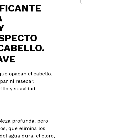
FICANTE
A
Y
ASPECTO
CABELLO.
AVE
ue opacan el cabello.
ar ni resecar.
rillo y suavidad.
ieza profunda, pero
os, que elimina los
el agua dura, el cloro,