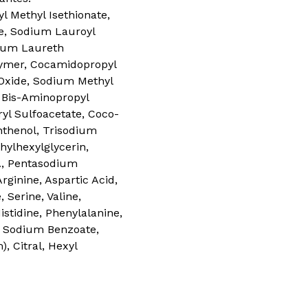
 Methyl Isethionate,
e, Sodium Lauroyl
dium Laureth
lymer, Cocamidopropyl
Oxide, Sodium Methyl
, Bis-Aminopropyl
yl Sulfoacetate, Coco-
nthenol, Trisodium
hylhexylglycerin,
A, Pentasodium
ginine, Aspartic Acid,
, Serine, Valine,
istidine, Phenylalanine,
, Sodium Benzoate,
, Citral, Hexyl