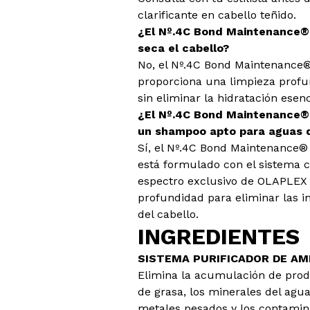
clarificante en cabello teñido.
¿El Nº.4C Bond Maintenance®
seca el cabello?
No, el Nº.4C Bond Maintenance
proporciona una limpieza profun
sin eliminar la hidratación esenc
¿El Nº.4C Bond Maintenance®
un shampoo apto para aguas 
Sí, el Nº.4C Bond Maintenance®
está formulado con el sistema c
espectro exclusivo de OLAPLEX
profundidad para eliminar las i
del cabello.
INGREDIENTES
SISTEMA PURIFICADOR DE AM
Elimina la acumulación de prod
de grasa, los minerales del agua 
metales pesados y los contamin