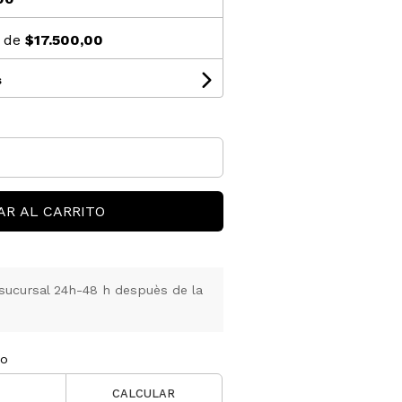
s de
$17.500,00
s
AR AL CARRITO
sucursal 24h-48 h despuès de la
ío
CALCULAR