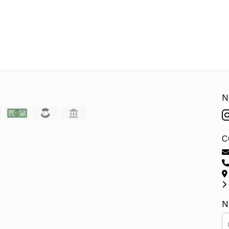
N
C
N