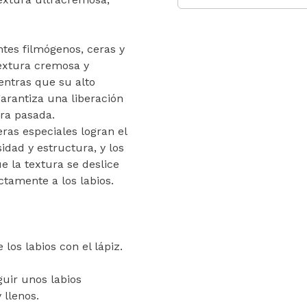
tes filmógenos, ceras y
extura cremosa y
entras que su alto
arantiza una liberación
era pasada.
eras especiales logran el
idad y estructura, y los
 la textura se deslice
ctamente a los labios.
los labios con el lápiz.
guir unos labios
 llenos.