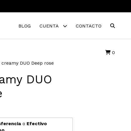
BLOG
CUENTA
CONTACTO
0
 creamy DUO Deep rose
eamy DUO
e
sferencia
o
Efectivo
00