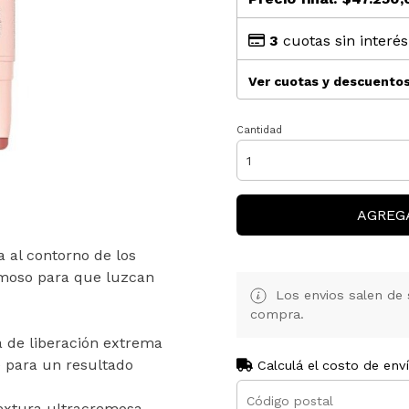
3
cuotas sin interé
Ver cuotas y descuento
Cantidad
AGREG
a al contorno de los
remoso para que luzcan
Los envios salen de 
compra.
a de liberación extrema
te para un resultado
Calculá el costo de env
 textura ultracremosa,