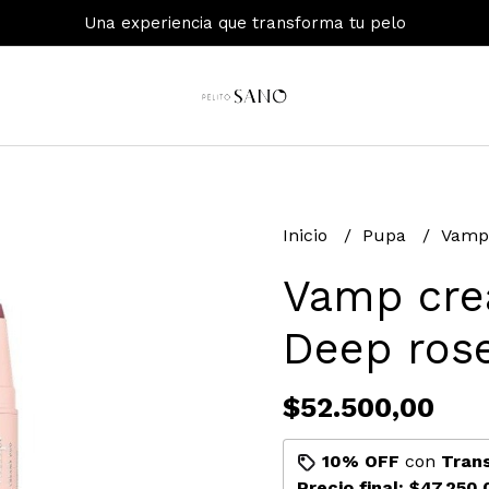
Una experiencia que transforma tu pelo
Inicio
Pupa
Vamp
Vamp cr
Deep ros
$52.500,00
10% OFF
con
Tran
Precio final:
$47.250,